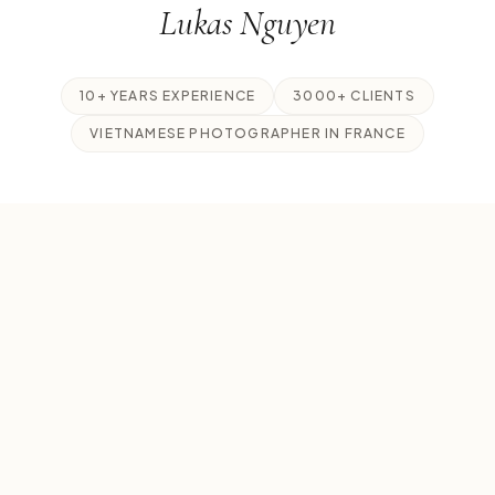
Lukas Nguyen
10+ YEARS EXPERIENCE
3000+ CLIENTS
VIETNAMESE PHOTOGRAPHER IN FRANCE
Je suis un photographe professionnel basé à
Paris, spécialisé dans la capture de vos moments
les plus intimes : demandes en mariage,
mariages, elopements et portraits de famille.
Mon approche est éditoriale, lumineuse et
élégante.